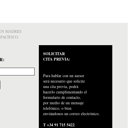
EN MADRID.
PACÍFICO.
SOLICITAR
R:
CITA PREVIA:
Para hablar con un asesor
será necesario que solicite
una cita previa, podrá
hacerlo cumplimentando el
formulario de contacto,
por medio de un mensaje
telefónico, o bien
enviándonos un correo electrónico.
T +34 91 715 5422