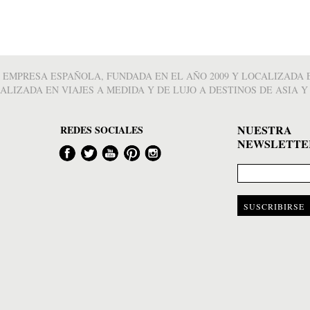
A EMPRESA ESPAÑOLA, FUNDADA EN EL AÑO 2009 Y LOCALIZADA 
ALIZADA EN VIAJES A MEDIDA Y DE LUJO A DESTINOS DE ASIA Y 
NUESTRA
REDES SOCIALES
NEWSLETTE
Facebook
Twitter
Youtube
Pinterest
Instagram
SUSCRIBIRSE